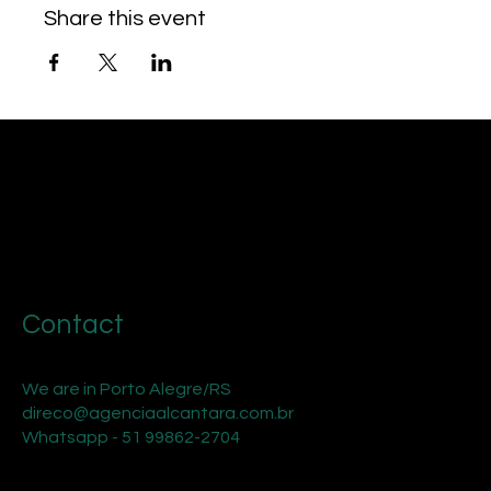
Share this event
Contact
We are in Porto Alegre/RS
direco@agenciaalcantara.com.br
Whatsapp - 51 99862-2704