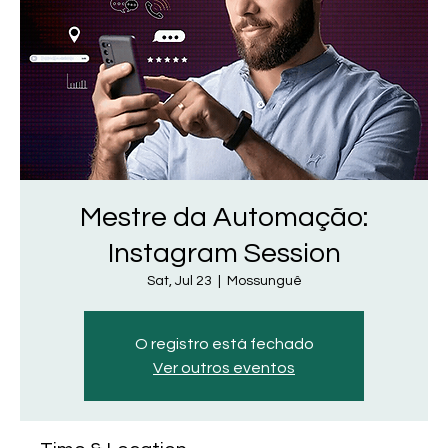
Mestre da Automação:
Instagram Session
Sat, Jul 23
  |  
Mossunguê
O registro está fechado
Ver outros eventos