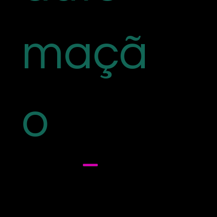
maçã
o