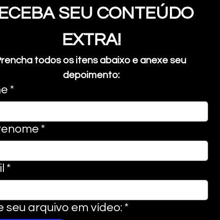
ECEBA SEU CONTEÚDO 
EXTRA!
rencha todos os itens abaixo e anexe seu 
depoimento:
e
*
renome
*
l
*
e seu arquivo em vídeo:
*