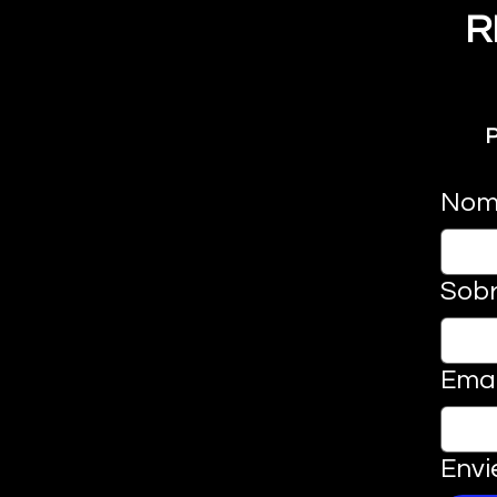
R
P
Nom
Sob
Emai
Envi